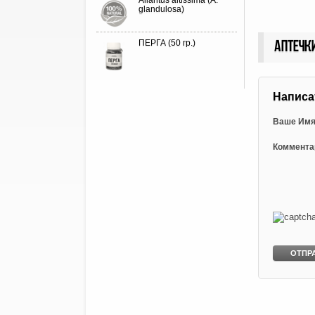
Ailantus altissima (A.
glandulosa)
ПЕРГА (50 гр.)
Аптечк
Написа
Ваше Им
Коммента