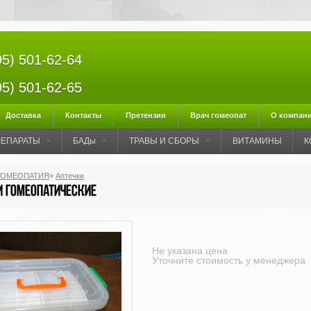
95) 501-62-64
95) 501-62-65
Доставка
Контакты
Претензии
Врач гомеопат
О компан
РЕПАРАТЫ
БАДы
ТРАВЫ И СБОРЫ
ВИТАМИНЫ
К
ГОМЕОПАТИЯ
»
Аптечки
и гомеопатические
Не указана цена
Уточните стоимость у менеджера